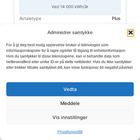
Ved
14 000
kWh/år
Avtaletype
Plus
Påslag
5,90 øre/kWh
Administrer samtykke
Månedsbeløp
49 kr/md
Bindingstid
Ingen bindingstid
For å gi deg best mulig opplevelse bruker vi teknologier som
Prisgaranti
1 mnd. prisgaranti
informasjonskapsler for å lagre og/eller få tilgang til enhetsinformasjon.
Hvis du samtykker til disse teknologiene, kan vi behandle data som
Fakturering
Etterskuddsvis, 1 md.
nettleseratferd eller unike ID-er på dette nettstedet. Hvis du ikke samtykker
eller trekker tilbake samtykket ditt, kan visse funksjoner bli negativt påvirket.
Vis detaljer
GÅ TIL TILBUD
Vedta
ANNONSE
Meddele
KAMPANJE
Vis innstillinger
Fortum
Privatlivspolitik
Spotpris Kampanje 6 mnd