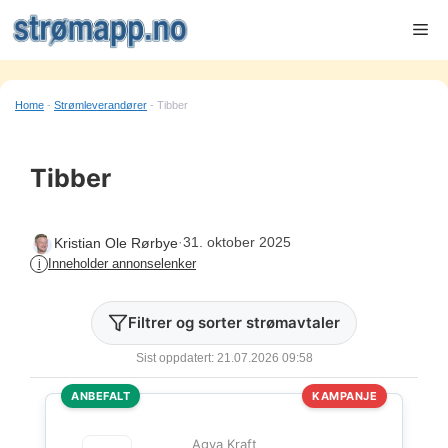
Hopp
Me
til
innhold
Home
-
Strømleverandører
-
Tibber
Tibber
·
31. oktober 2025
Kristian Ole Rørbye
Inneholder annonselenker
i
Filtrer og sorter strømavtaler
Sist oppdatert: 21.07.2026 09:58
ANBEFALT
KAMPANJE
Agva Kraft