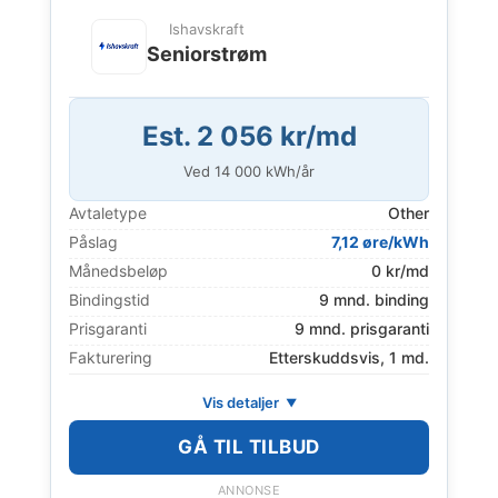
Ishavskraft
Seniorstrøm
Est. 2 056 kr/md
Ved
14 000
kWh/år
Avtaletype
Other
Påslag
7,12 øre/kWh
Månedsbeløp
0 kr/md
Bindingstid
9 mnd. binding
Prisgaranti
9 mnd. prisgaranti
Fakturering
Etterskuddsvis, 1 md.
Vis detaljer
GÅ TIL TILBUD
ANNONSE