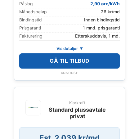
Påslag
2,90 øre/kWh
Månedsbeløp
26 kr/md
Bindingstid
Ingen bindingstid
Prisgaranti
1 mnd. prisgaranti
Fakturering
Etterskuddsvis, 1 md.
Vis detaljer
GÅ TIL TILBUD
ANNONSE
Klarkraft
Standard plussavtale
privat
Est. 2 039 kr/md