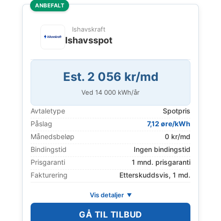
ANBEFALT
Ishavskraft
Ishavsspot
Est. 2 056 kr/md
Ved
14 000
kWh/år
Avtaletype
Spotpris
Påslag
7,12 øre/kWh
Månedsbeløp
0 kr/md
Bindingstid
Ingen bindingstid
Prisgaranti
1 mnd. prisgaranti
Fakturering
Etterskuddsvis, 1 md.
Vis detaljer
GÅ TIL TILBUD