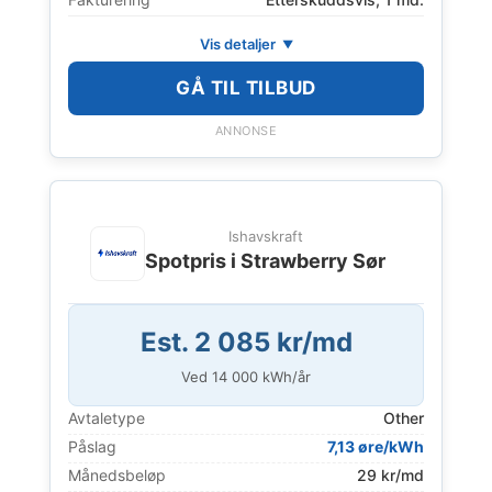
Vis detaljer
GÅ TIL TILBUD
ANNONSE
Ishavskraft
Spotpris i Strawberry Sør
Est. 2 085 kr/md
Ved
14 000
kWh/år
Avtaletype
Other
Påslag
7,13 øre/kWh
Månedsbeløp
29 kr/md