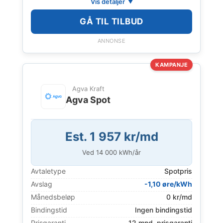
Vis detaljer
GÅ TIL TILBUD
ANNONSE
KAMPANJE
Agva Kraft
Agva Spot
Est. 1 957 kr/md
Ved
14 000
kWh/år
Avtaletype
Spotpris
Avslag
-1,10 øre/kWh
Månedsbeløp
0 kr/md
Bindingstid
Ingen bindingstid
Prisgaranti
12 mnd. prisgaranti