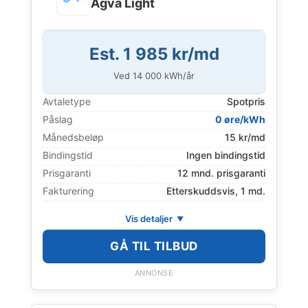
Agva Light
Est. 1 985 kr/md
Ved
14 000
kWh/år
Avtaletype
Spotpris
Påslag
0 øre/kWh
Månedsbeløp
15 kr/md
Bindingstid
Ingen bindingstid
Prisgaranti
12 mnd. prisgaranti
Fakturering
Etterskuddsvis, 1 md.
Vis detaljer
GÅ TIL TILBUD
ANNONSE