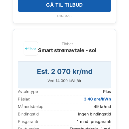
GÅ TIL TILBUD
ANNONSE
Tibber
Smart strømavtale - sol
Est. 2 070 kr/md
Ved
14 000
kWh/år
Avtaletype
Plus
Påslag
3,40 øre/kWh
Månedsbeløp
49 kr/md
Bindingstid
Ingen bindingstid
Prisgaranti
1 mnd. prisgaranti
Fakturering
Etterskuddsvis, 1 md.