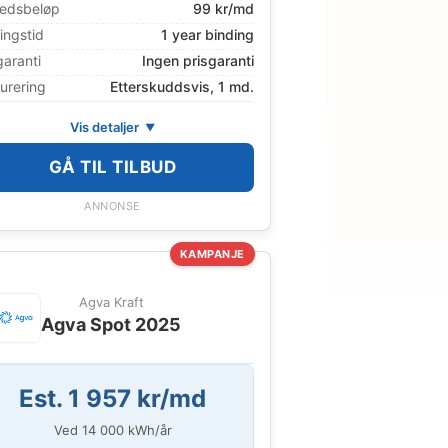
edsbeløp
99 kr/md
ingstid
1 year binding
garanti
Ingen prisgaranti
urering
Etterskuddsvis, 1 md.
Vis detaljer
GÅ TIL TILBUD
ANNONSE
KAMPANJE
Agva Kraft
Agva Spot 2025
Est. 1 957 kr/md
Ved
14 000
kWh/år