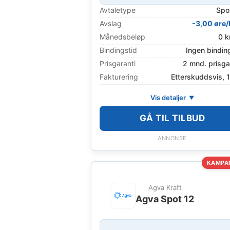
Avtaletype
Spo
Avslag
-3,00 øre
Månedsbeløp
0 k
Bindingstid
Ingen bindin
Prisgaranti
2 mnd. prisga
Fakturering
Etterskuddsvis, 
Vis detaljer
GÅ TIL TILBUD
ANNONSE
KAMPA
Agva Kraft
Agva Spot 12