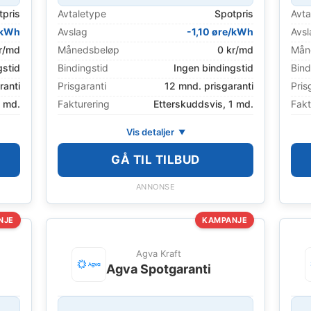
tpris
Avtaletype
Spotpris
Avta
/kWh
Avslag
-1,10 øre/kWh
Avsl
r/md
Månedsbeløp
0 kr/md
Mån
gstid
Bindingstid
Ingen bindingstid
Bind
ranti
Prisgaranti
12 mnd. prisgaranti
Pris
1 md.
Fakturering
Etterskuddsvis, 1 md.
Fakt
Vis detaljer
GÅ TIL TILBUD
ANNONSE
NJE
KAMPANJE
Agva Kraft
Agva Spotgaranti