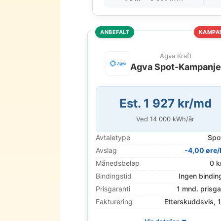
ANBEFALT
KAMPA
Agva Kraft
Agva Spot-Kampanj
Est. 1 927 kr/md
Ved
14 000
kWh/år
Avtaletype
Spo
Avslag
-4,00 øre
Månedsbeløp
0 k
Bindingstid
Ingen bindin
Prisgaranti
1 mnd. prisga
Fakturering
Etterskuddsvis, 