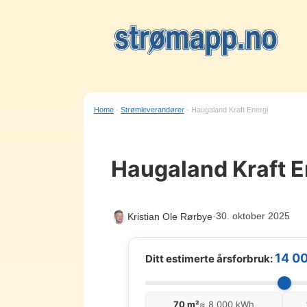
Hopp
til
innhold
Home
-
Strømleverandører
-
Haugaland Kraft Energi
Haugaland Kraft E
·
30. oktober 2025
Kristian Ole Rørbye
14 0
Ditt estimerte årsforbruk:
70 m²
≈ 8 000 kWh