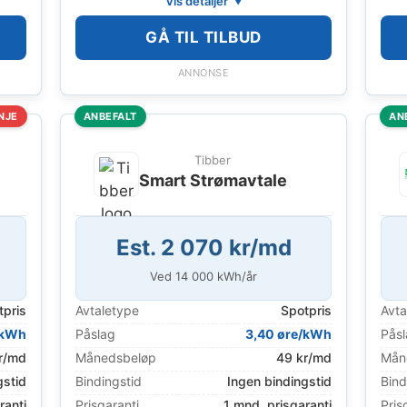
Vis detaljer
GÅ TIL TILBUD
ANNONSE
NJE
ANBEFALT
AN
Tibber
Smart Strømavtale
Est. 2 070 kr/md
Ved
14 000
kWh/år
tpris
Avtaletype
Spotpris
Avta
/kWh
Påslag
3,40 øre/kWh
Pås
r/md
Månedsbeløp
49 kr/md
Mån
gstid
Bindingstid
Ingen bindingstid
Bind
ranti
Prisgaranti
1 mnd. prisgaranti
Pris