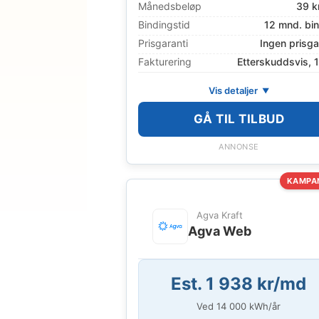
Månedsbeløp
39 k
Bindingstid
12 mnd. bi
Prisgaranti
Ingen prisga
Fakturering
Etterskuddsvis, 
Vis detaljer
GÅ TIL TILBUD
ANNONSE
KAMPA
Agva Kraft
Agva Web
Est. 1 938 kr/md
Ved
14 000
kWh/år