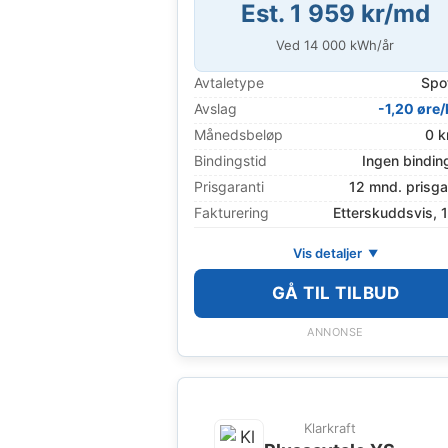
Est. 1 959 kr/md
Ved
14 000
kWh/år
Avtaletype
Spo
Avslag
-1,20 øre
Månedsbeløp
0 k
Bindingstid
Ingen bindin
Prisgaranti
12 mnd. prisga
Fakturering
Etterskuddsvis, 
Vis detaljer
GÅ TIL TILBUD
ANNONSE
Klarkraft