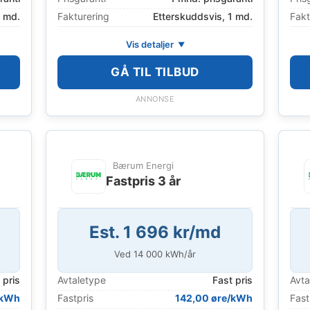
1 md.
Fakturering
Etterskuddsvis, 1 md.
Fakt
Vis detaljer
GÅ TIL TILBUD
ANNONSE
Bærum Energi
Fastpris 3 år
Est. 1 696 kr/md
Ved
14 000
kWh/år
 pris
Avtaletype
Fast pris
Avta
/kWh
Fastpris
142,00 øre/kWh
Fast