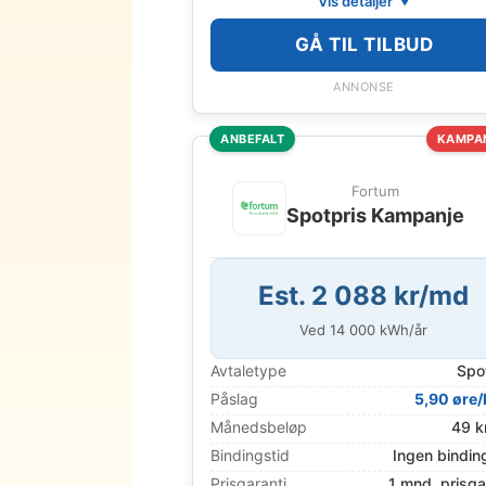
Vis detaljer
GÅ TIL TILBUD
ANNONSE
ANBEFALT
KAMPA
Fortum
Spotpris Kampanje
Est. 2 088 kr/md
Ved
14 000
kWh/år
Avtaletype
Spo
Påslag
5,90 øre
Månedsbeløp
49 k
Bindingstid
Ingen bindin
Prisgaranti
1 mnd. prisga