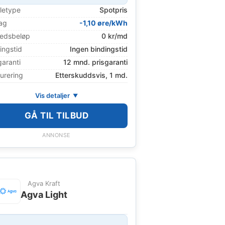
letype
Spotpris
ag
-1,10 øre/kWh
edsbeløp
0 kr/md
ingstid
Ingen bindingstid
garanti
12 mnd. prisgaranti
urering
Etterskuddsvis, 1 md.
Vis detaljer
GÅ TIL TILBUD
ANNONSE
Agva Kraft
Agva Light