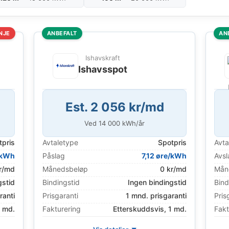
NJE
ANBEFALT
AN
Ishavskraft
e
Ishavsspot
Est. 2 056 kr/md
Ved
14 000
kWh/år
tpris
Avtaletype
Spotpris
Avta
/kWh
Påslag
7,12 øre/kWh
Avsl
r/md
Månedsbeløp
0 kr/md
Mån
gstid
Bindingstid
Ingen bindingstid
Bind
ranti
Prisgaranti
1 mnd. prisgaranti
Pris
1 md.
Fakturering
Etterskuddsvis, 1 md.
Fakt