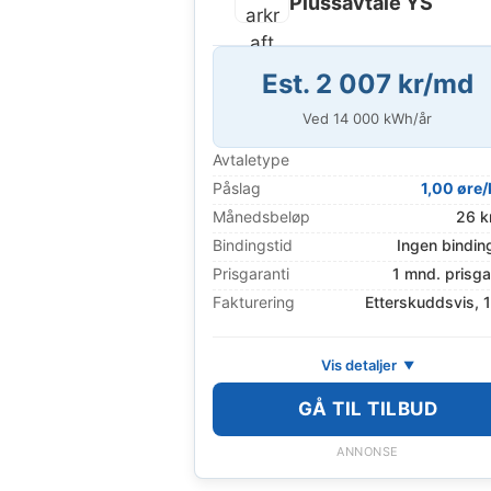
Plussavtale YS
Est. 2 007 kr/md
Ved
14 000
kWh/år
Avtaletype
Påslag
1,00 øre
Månedsbeløp
26 k
Bindingstid
Ingen bindin
Prisgaranti
1 mnd. prisga
Fakturering
Etterskuddsvis, 
Vis detaljer
GÅ TIL TILBUD
ANNONSE