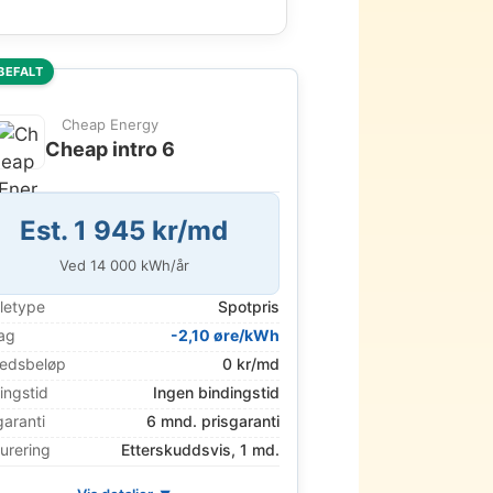
BEFALT
Cheap Energy
Cheap intro 6
Est. 1 945 kr/md
Ved
14 000
kWh/år
letype
Spotpris
ag
-2,10 øre/kWh
edsbeløp
0 kr/md
ingstid
Ingen bindingstid
garanti
6 mnd. prisgaranti
urering
Etterskuddsvis, 1 md.