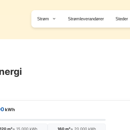
Strøm
Strømleverandører
Steder
nergi
00
kWh
120 m²
≈ 15 000 kWh
160 m²
≈ 20 000 kWh