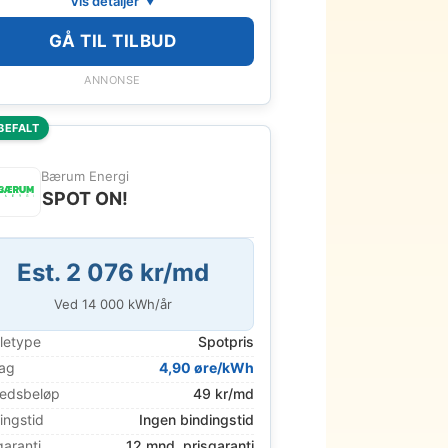
Vis detaljer
GÅ TIL TILBUD
ANNONSE
BEFALT
Bærum Energi
SPOT ON!
Est. 2 076 kr/md
Ved
14 000
kWh/år
letype
Spotpris
lag
4,90 øre/kWh
edsbeløp
49 kr/md
ingstid
Ingen bindingstid
garanti
12 mnd. prisgaranti