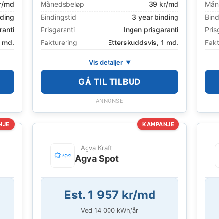
r/md
Månedsbeløp
39 kr/md
Mån
nding
Bindingstid
3 year binding
Bind
ranti
Prisgaranti
Ingen prisgaranti
Pris
1 md.
Fakturering
Etterskuddsvis, 1 md.
Fakt
Vis detaljer
GÅ TIL TILBUD
ANNONSE
NJE
KAMPANJE
Agva Kraft
Agva Spot
Est. 1 957 kr/md
Ved
14 000
kWh/år