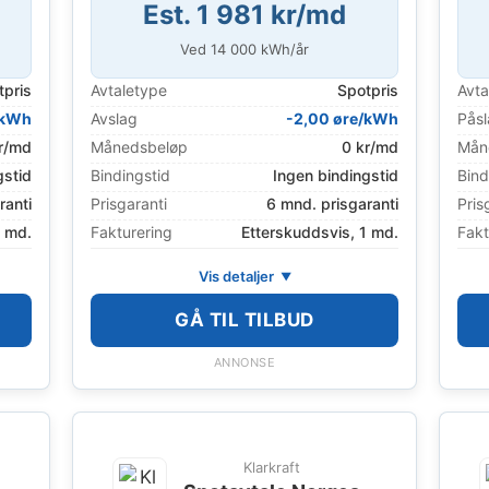
Est. 1 981 kr/md
Ved
14 000
kWh/år
tpris
Avtaletype
Spotpris
Avta
/kWh
Avslag
-2,00 øre/kWh
Pås
r/md
Månedsbeløp
0 kr/md
Mån
gstid
Bindingstid
Ingen bindingstid
Bind
ranti
Prisgaranti
6 mnd. prisgaranti
Pris
1 md.
Fakturering
Etterskuddsvis, 1 md.
Fakt
Vis detaljer
GÅ TIL TILBUD
ANNONSE
Klarkraft