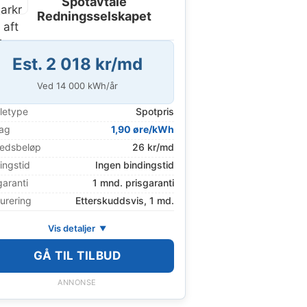
Spotavtale
Redningsselskapet
Est. 2 018 kr/md
Ved
14 000
kWh/år
letype
Spotpris
lag
1,90 øre/kWh
edsbeløp
26 kr/md
ingstid
Ingen bindingstid
garanti
1 mnd. prisgaranti
urering
Etterskuddsvis, 1 md.
Vis detaljer
GÅ TIL TILBUD
ANNONSE