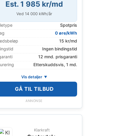
Est. 1 985 kr/md
Ved
14 000
kWh/år
letype
Spotpris
lag
0 øre/kWh
edsbeløp
15 kr/md
ingstid
Ingen bindingstid
garanti
12 mnd. prisgaranti
urering
Etterskuddsvis, 1 md.
Vis detaljer
GÅ TIL TILBUD
ANNONSE
Klarkraft