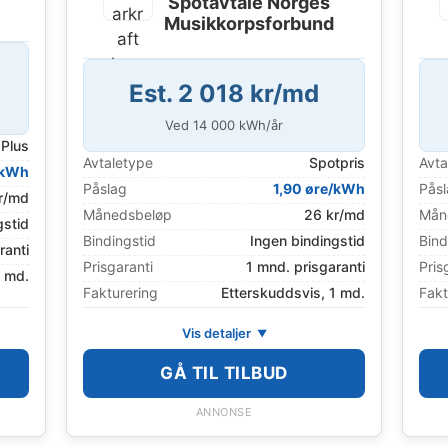
Spotavtale Norges
Musikkorpsforbund
Est. 2 018 kr/md
Ved
14 000
kWh/år
Plus
Avtaletype
Spotpris
Avta
/kWh
Påslag
1,90 øre/kWh
Pås
r/md
Månedsbeløp
26 kr/md
Mån
gstid
Bindingstid
Ingen bindingstid
Bind
ranti
Prisgaranti
1 mnd. prisgaranti
Pris
1 md.
Fakturering
Etterskuddsvis, 1 md.
Fakt
Vis detaljer
GÅ TIL TILBUD
ANNONSE