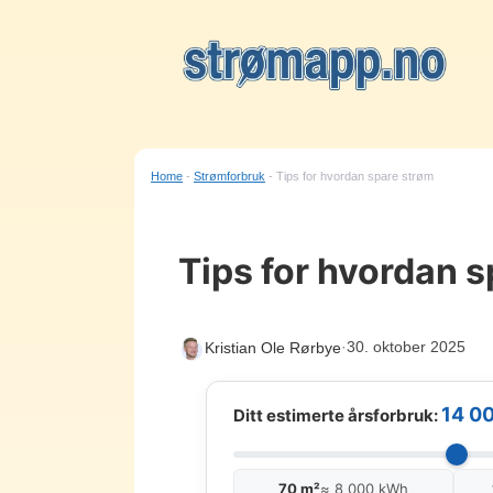
Hopp
til
innhold
Home
-
Strømforbruk
-
Tips for hvordan spare strøm
Tips for hvordan 
·
30. oktober 2025
Kristian Ole Rørbye
14 0
Ditt estimerte årsforbruk:
70 m²
≈ 8 000 kWh