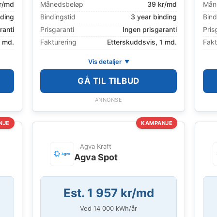
r/md
Månedsbeløp
39 kr/md
Mån
nding
Bindingstid
3 year binding
Bind
ranti
Prisgaranti
Ingen prisgaranti
Pris
1 md.
Fakturering
Etterskuddsvis, 1 md.
Fakt
Vis detaljer
GÅ TIL TILBUD
ANNONSE
NJE
KAMPANJE
Agva Kraft
Agva Spot
Est. 1 957 kr/md
Ved
14 000
kWh/år