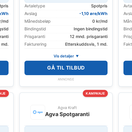
tpris
Avtaletype
Spotpris
Avta
/kWh
Avslag
-1,10 øre/kWh
Avsl
r/md
Månedsbeløp
0 kr/md
Mån
gstid
Bindingstid
Ingen bindingstid
Bind
ranti
Prisgaranti
12 mnd. prisgaranti
Pris
1 md.
Fakturering
Etterskuddsvis, 1 md.
Fakt
Vis detaljer
GÅ TIL TILBUD
ANNONSE
NJE
KAMPANJE
Agva Kraft
Agva Spotgaranti