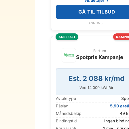
Vis detaljer
GÅ TIL TILBUD
ANNONSE
ANBEFALT
KAMPA
Fortum
Spotpris Kampanje
Est. 2 088 kr/md
Ved
14 000
kWh/år
Avtaletype
Spo
Påslag
5,90 øre
Månedsbeløp
49 k
Bindingstid
Ingen bindin
Prisgaranti
1 mnd. prisga