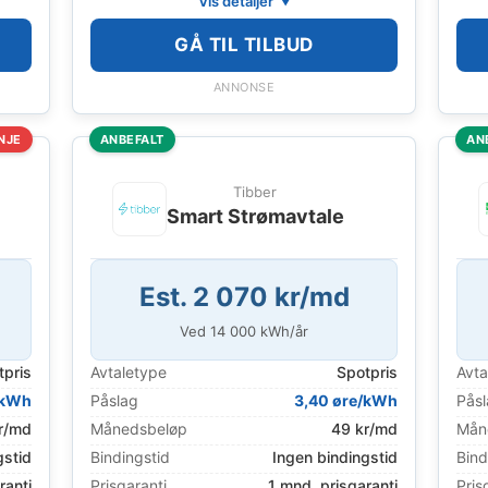
Vis detaljer
GÅ TIL TILBUD
ANNONSE
NJE
ANBEFALT
AN
Tibber
Smart Strømavtale
Est. 2 070 kr/md
Ved
14 000
kWh/år
tpris
Avtaletype
Spotpris
Avta
/kWh
Påslag
3,40 øre/kWh
Pås
r/md
Månedsbeløp
49 kr/md
Mån
gstid
Bindingstid
Ingen bindingstid
Bind
ranti
Prisgaranti
1 mnd. prisgaranti
Pris