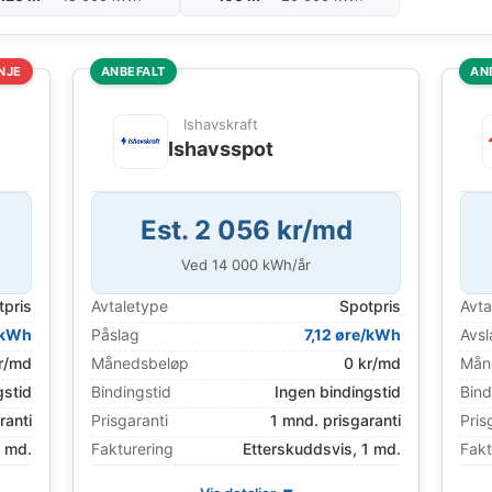
NJE
ANBEFALT
AN
Ishavskraft
e
Ishavsspot
Est. 2 056 kr/md
Ved
14 000
kWh/år
tpris
Avtaletype
Spotpris
Avta
/kWh
Påslag
7,12 øre/kWh
Avsl
r/md
Månedsbeløp
0 kr/md
Mån
gstid
Bindingstid
Ingen bindingstid
Bind
ranti
Prisgaranti
1 mnd. prisgaranti
Pris
1 md.
Fakturering
Etterskuddsvis, 1 md.
Fakt