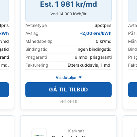
Est. 1 981 kr/md
Ved
14 000
kWh/år
tpris
Avtaletype
Spotpris
Avta
/kWh
Avslag
-2,00 øre/kWh
Pås
r/md
Månedsbeløp
0 kr/md
Mån
gstid
Bindingstid
Ingen bindingstid
Bind
ranti
Prisgaranti
6 mnd. prisgaranti
Pris
1 md.
Fakturering
Etterskuddsvis, 1 md.
Fakt
Vis detaljer
GÅ TIL TILBUD
ANNONSE
Klarkraft