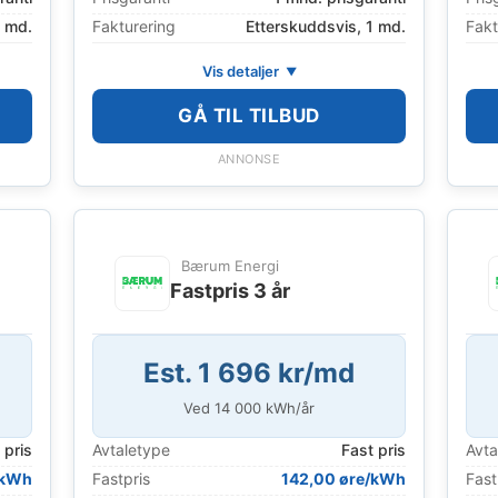
1 md.
Fakturering
Etterskuddsvis, 1 md.
Fakt
Vis detaljer
GÅ TIL TILBUD
ANNONSE
Bærum Energi
Fastpris 3 år
Est. 1 696 kr/md
Ved
14 000
kWh/år
 pris
Avtaletype
Fast pris
Avta
/kWh
Fastpris
142,00 øre/kWh
Fast