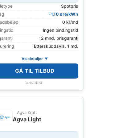
letype
Spotpris
ag
-1,10 øre/kWh
edsbeløp
0 kr/md
ingstid
Ingen bindingstid
garanti
12 mnd. prisgaranti
urering
Etterskuddsvis, 1 md.
Vis detaljer
GÅ TIL TILBUD
ANNONSE
Agva Kraft
Agva Light