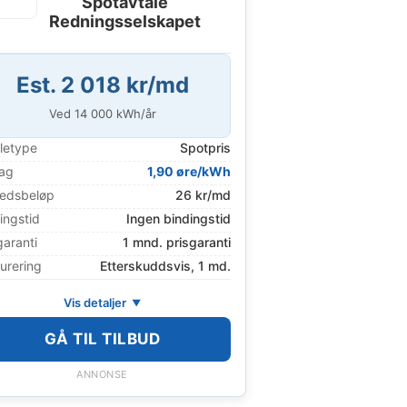
Spotavtale
Redningsselskapet
Est. 2 018 kr/md
Ved
14 000
kWh/år
letype
Spotpris
lag
1,90 øre/kWh
edsbeløp
26 kr/md
ingstid
Ingen bindingstid
garanti
1 mnd. prisgaranti
urering
Etterskuddsvis, 1 md.
Vis detaljer
GÅ TIL TILBUD
ANNONSE