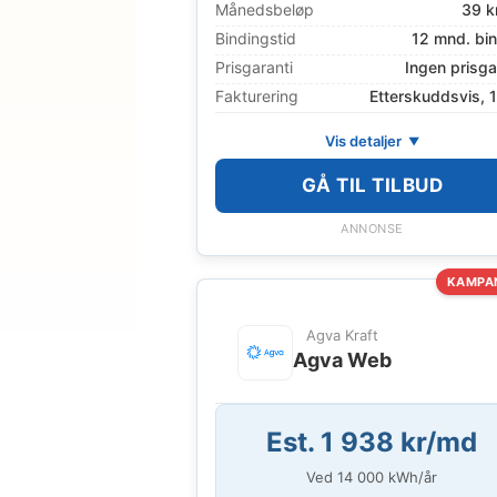
Månedsbeløp
39 k
Bindingstid
12 mnd. bi
Prisgaranti
Ingen prisga
Fakturering
Etterskuddsvis, 
Vis detaljer
GÅ TIL TILBUD
ANNONSE
KAMPA
Agva Kraft
Agva Web
Est. 1 938 kr/md
Ved
14 000
kWh/år