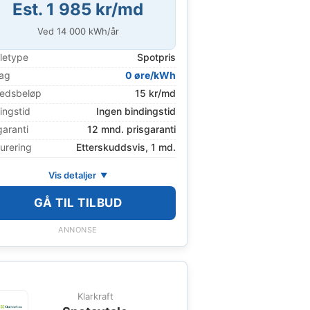
Est. 1 985 kr/md
Ved
14 000
kWh/år
letype
Spotpris
lag
0 øre/kWh
edsbeløp
15 kr/md
ingstid
Ingen bindingstid
garanti
12 mnd. prisgaranti
urering
Etterskuddsvis, 1 md.
Vis detaljer
GÅ TIL TILBUD
ANNONSE
Klarkraft