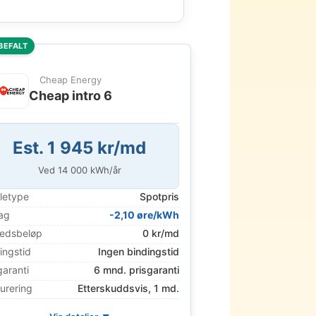
BEFALT
Cheap Energy
Cheap intro 6
Est. 1 945 kr/md
Ved
14 000
kWh/år
letype
Spotpris
ag
-2,10 øre/kWh
edsbeløp
0 kr/md
ingstid
Ingen bindingstid
garanti
6 mnd. prisgaranti
urering
Etterskuddsvis, 1 md.