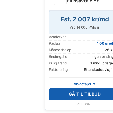
Plussavtale YS
Est. 2 007 kr/md
Ved
14 000
kWh/år
Avtaletype
Påslag
1,00 øre
Månedsbeløp
26 k
Bindingstid
Ingen bindin
Prisgaranti
1 mnd. prisga
Fakturering
Etterskuddsvis, 
Vis detaljer
GÅ TIL TILBUD
ANNONSE