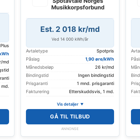
Spotavtale Norges
Musikkorpsforbund
Est. 2 018 kr/md
Ved
14 000
kWh/år
Plus
Avtaletype
Spotpris
Avta
/kWh
Påslag
1,90 øre/kWh
Pås
r/md
Månedsbeløp
26 kr/md
Mån
gstid
Bindingstid
Ingen bindingstid
Bind
ranti
Prisgaranti
1 mnd. prisgaranti
Pris
1 md.
Fakturering
Etterskuddsvis, 1 md.
Fakt
Vis detaljer
GÅ TIL TILBUD
ANNONSE