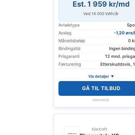
Est. 1 959 kr/md
Ved
14 000
kWh/år
Avtaletype
Spo
Avslag
-1,20 øre
Månedsbeløp
0 k
Bindingstid
Ingen bindin
Prisgaranti
12 mnd. prisga
Fakturering
Etterskuddsvis, 
Vis detaljer
GÅ TIL TILBUD
ANNONSE
Klarkraft