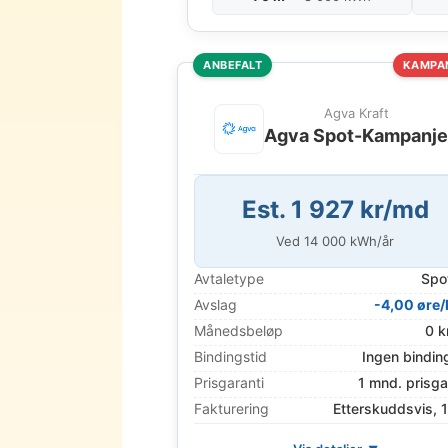
ANBEFALT
KAMPA
Agva Kraft
Agva Spot-Kampanj
Est. 1 927 kr/md
Ved
14 000
kWh/år
Avtaletype
Spo
Avslag
-4,00 øre
Månedsbeløp
0 k
Bindingstid
Ingen bindin
Prisgaranti
1 mnd. prisga
Fakturering
Etterskuddsvis, 