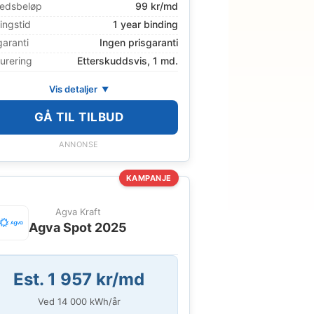
edsbeløp
99 kr/md
ingstid
1 year binding
garanti
Ingen prisgaranti
urering
Etterskuddsvis, 1 md.
Vis detaljer
GÅ TIL TILBUD
ANNONSE
KAMPANJE
Agva Kraft
Agva Spot 2025
Est. 1 957 kr/md
Ved
14 000
kWh/år