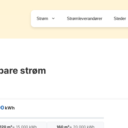
Strøm
Strømleverandører
Steder
spare strøm
00
kWh
120 m²
≈ 15 000 kWh
160 m²
≈ 20 000 kWh