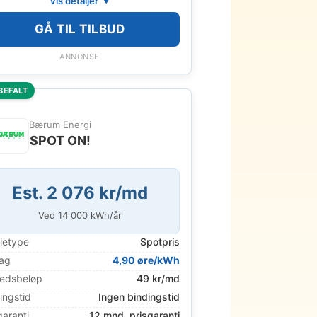
Vis detaljer
GÅ TIL TILBUD
ANNONSE
BEFALT
Bærum Energi
SPOT ON!
Est. 2 076 kr/md
Ved
14 000
kWh/år
letype
Spotpris
lag
4,90 øre/kWh
edsbeløp
49 kr/md
ingstid
Ingen bindingstid
garanti
12 mnd. prisgaranti