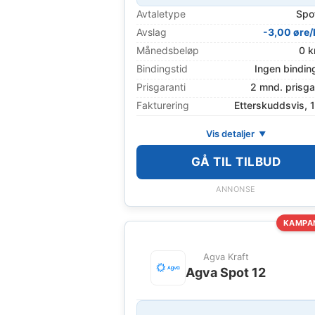
Avtaletype
Spo
Avslag
-3,00 øre
Månedsbeløp
0 k
Bindingstid
Ingen bindin
Prisgaranti
2 mnd. prisga
Fakturering
Etterskuddsvis, 
Vis detaljer
GÅ TIL TILBUD
ANNONSE
KAMPA
Agva Kraft
Agva Spot 12