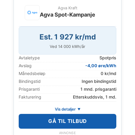
Agva Kraft
Agva Spot-Kampanje
Est. 1 927 kr/md
Ved
14 000
kWh/år
Avtaletype
Spotpris
Avslag
-4,00 øre/kWh
Månedsbeløp
0 kr/md
Bindingstid
Ingen bindingstid
Prisgaranti
1 mnd. prisgaranti
Fakturering
Etterskuddsvis, 1 md.
Vis detaljer
GÅ TIL TILBUD
ANNONSE