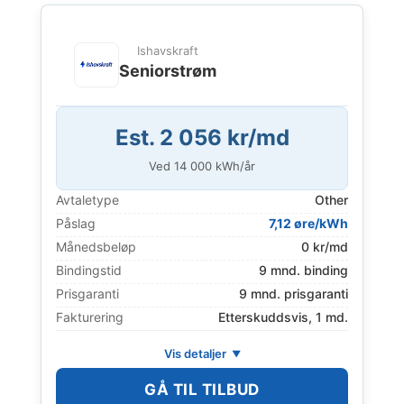
Ishavskraft
Seniorstrøm
Est. 2 056 kr/md
Ved
14 000
kWh/år
Avtaletype
Other
Påslag
7,12 øre/kWh
Månedsbeløp
0 kr/md
Bindingstid
9 mnd. binding
Prisgaranti
9 mnd. prisgaranti
Fakturering
Etterskuddsvis, 1 md.
Vis detaljer
GÅ TIL TILBUD