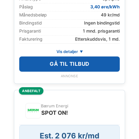
Påslag
3,40 øre/kWh
Månedsbeløp
49 kr/md
Bindingstid
Ingen bindingstid
Prisgaranti
1 mnd. prisgaranti
Fakturering
Etterskuddsvis, 1 md.
Vis detaljer
GÅ TIL TILBUD
ANNONSE
ANBEFALT
Bærum Energi
SPOT ON!
Est. 2 076 kr/md