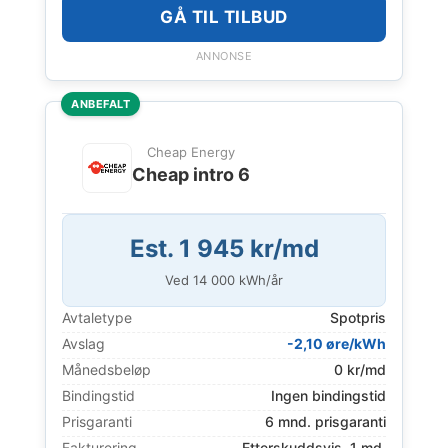
GÅ TIL TILBUD
ANNONSE
ANBEFALT
Cheap Energy
Cheap intro 6
Est. 1 945 kr/md
Ved
14 000
kWh/år
Avtaletype
Spotpris
Avslag
-2,10 øre/kWh
Månedsbeløp
0 kr/md
Bindingstid
Ingen bindingstid
Prisgaranti
6 mnd. prisgaranti
Fakturering
Etterskuddsvis, 1 md.