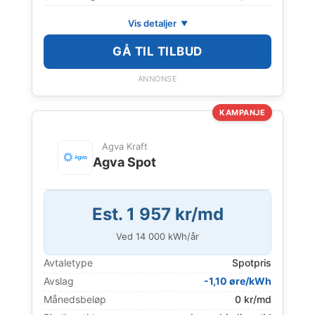
Vis detaljer
GÅ TIL TILBUD
ANNONSE
KAMPANJE
Agva Kraft
Agva Spot
Est. 1 957 kr/md
Ved
14 000
kWh/år
Avtaletype
Spotpris
Avslag
-1,10 øre/kWh
Månedsbeløp
0 kr/md