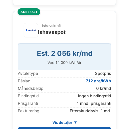
ANBEFALT
Ishavskraft
Ishavsspot
Est. 2 056 kr/md
Ved
14 000
kWh/år
Avtaletype
Spotpris
Påslag
7,12 øre/kWh
Månedsbeløp
0 kr/md
Bindingstid
Ingen bindingstid
Prisgaranti
1 mnd. prisgaranti
Fakturering
Etterskuddsvis, 1 md.
Vis detaljer