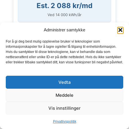
Est. 2 088 kr/md
Ved
14 000
kWh/år
Avtaletype
Plus
Administrer samtykke
Påslag
5,90 øre/kWh
Månedsbeløp
49 kr/md
For å gi deg best mulig opplevelse bruker vi teknologier som
informasjonskapsler for å lagre og/eller få tilgang til enhetsinformasjon.
Bindingstid
Ingen bindingstid
Hvis du samtykker til disse teknologiene, kan vi behandle data som
Prisgaranti
1 mnd. prisgaranti
nettleseratferd eller unike ID-er på dette nettstedet. Hvis du ikke samtykker
eller trekker tilbake samtykket ditt, kan visse funksjoner bli negativt påvirket.
Fakturering
Etterskuddsvis, 1 md.
Vis detaljer
Vedta
GÅ TIL TILBUD
Meddele
ANNONSE
Vis innstillinger
KAMPANJE
Privatlivspolitik
Fortum