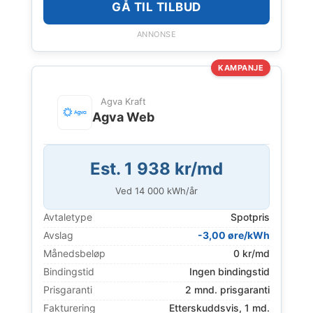
GÅ TIL TILBUD
ANNONSE
KAMPANJE
Agva Kraft
Agva Web
Est. 1 938 kr/md
Ved
14 000
kWh/år
Avtaletype
Spotpris
Avslag
-3,00 øre/kWh
Månedsbeløp
0 kr/md
Bindingstid
Ingen bindingstid
Prisgaranti
2 mnd. prisgaranti
Fakturering
Etterskuddsvis, 1 md.