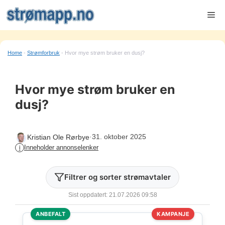
Hopp
Me
til
innhold
Home
-
Strømforbruk
-
Hvor mye strøm bruker en dusj?
Hvor mye strøm bruker en
dusj?
·
31. oktober 2025
Kristian Ole Rørbye
Inneholder annonselenker
i
Filtrer og sorter strømavtaler
Sist oppdatert: 21.07.2026 09:58
ANBEFALT
KAMPANJE