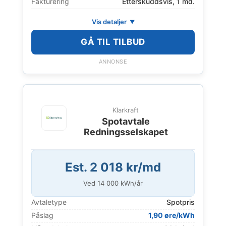
Fakturering
Etterskuddsvis, 1 md.
Vis detaljer
GÅ TIL TILBUD
ANNONSE
Klarkraft
Spotavtale
Redningsselskapet
Est. 2 018 kr/md
Ved
14 000
kWh/år
Avtaletype
Spotpris
Påslag
1,90 øre/kWh