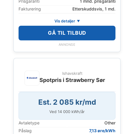
Prisgaranti
1 mnd. prisgaranti
Fakturering
Etterskuddsvis, 1 md.
Vis detaljer
GÅ TIL TILBUD
ANNONSE
Ishavskraft
Spotpris i Strawberry Sør
Est. 2 085 kr/md
Ved
14 000
kWh/år
Avtaletype
Other
Påslag
7,13 øre/kWh